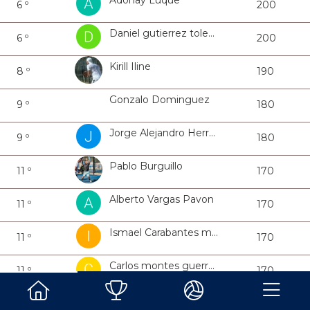
Adonay Luque
6 º
200
Daniel gutierrez toledo
6 º
200
Kirill Iline
8 º
190
Gonzalo Dominguez
9 º
180
Jorge Alejandro Herrera
9 º
180
Pablo Burguillo
11 º
170
Alberto Vargas Pavon
11 º
170
Ismael Carabantes moreno
11 º
170
Carlos montes guerrero
11 º
170
Nacho Saracho
11 º
170