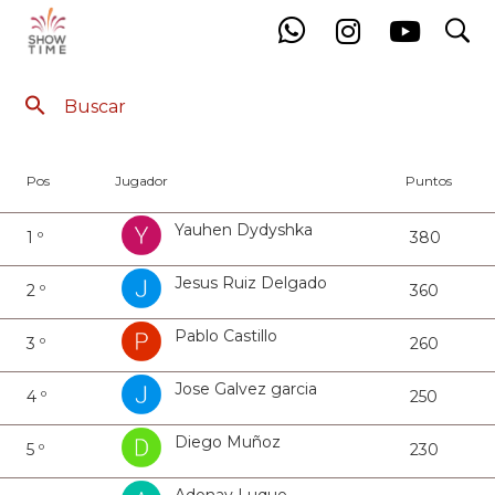
search
Ranking 4 Masculina
Pos
Jugador
Puntos
Yauhen Dydyshka
1 º
380
Jesus Ruiz Delgado
2 º
360
Pablo Castillo
3 º
260
Jose Galvez garcia
4 º
250
Diego Muñoz
5 º
230