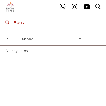
search
Ranking Femenino PRINCIPIANTE (4ª y 5ª)
Pos
Jugador
Puntos
No hay datos